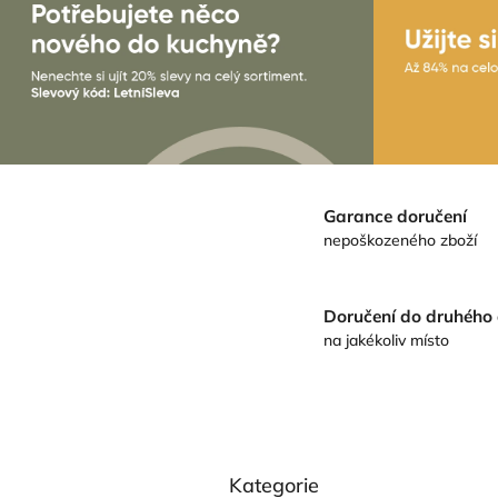
Garance doručení
nepoškozeného zboží
Doručení do druhého
na jakékoliv místo
P
Kategorie
o
Přeskočit